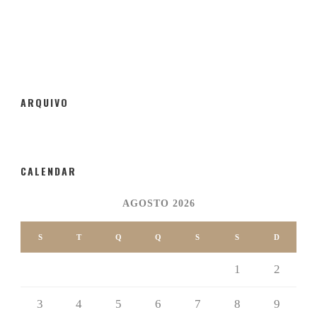
ARQUIVO
CALENDAR
AGOSTO 2026
S
T
Q
Q
S
S
D
1
2
3
4
5
6
7
8
9