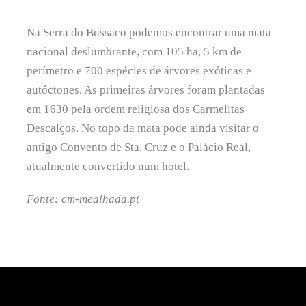
Na Serra do Bussaco podemos encontrar uma mata
nacional deslumbrante, com 105 ha, 5 km de
perímetro e 700 espécies de árvores exóticas e
autóctones. As primeiras árvores foram plantadas
em 1630 pela ordem religiosa dos Carmelitas
Descalços. No topo da mata pode ainda visitar o
antigo Convento de Sta. Cruz e o Palácio Real,
atualmente convertido num hotel.
Fonte: cm-mealhada.pt